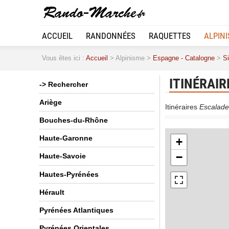
ACCUEIL
RANDONNÉES
RAQUETTES
ALPIN
Vous êtes ici :
Accueil
> Alpinisme >
Espagne - Catalogne
>
Si
ITINÉRAIR
-> Rechercher
Ariège
Itinéraires
Escalade
Bouches-du-Rhône
Haute-Garonne
+
−
Haute-Savoie
Hautes-Pyrénées
Hérault
Pyrénées Atlantiques
Pyrénées Orientales