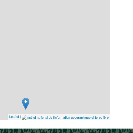
Leaflet
|