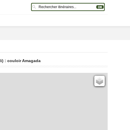
di) : couloir Amagada
Cartes IGN
Open Topo Map
Open Street Map
ESRI Word Imagery
Photographies aériennes