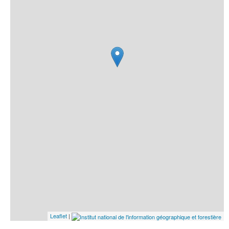
Leaflet
|