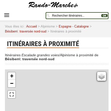
Vous êtes ici :
Accueil
> Alpinisme >
Espagne - Catalogne
>
Bésiberri: traversée nord-sud
> Itinéraires à proximité
ITINÉRAIRES À PROXIMITÉ
Itinéraires
Escalade grandes voies/Alpinisme
à proximité de
Bésiberri: traversée nord-sud
+
Cartes IGN
−
Open Topo Map
Open Street Map
ESRI Word Imagery
Photographies aériennes