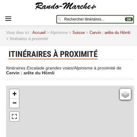
Vous êtes ici :
Accueil
> Alpinisme >
Suisse
>
Cervin : arête du Hörnli
> Itinéraires à proximité
ITINÉRAIRES À PROXIMITÉ
Itinéraires
Escalade grandes voies/Alpinisme
à proximité de
Cervin : arête du Hörnli
+
Cartes IGN
−
Open Topo Map
Open Street Map
ESRI Word Imagery
Photographies aériennes