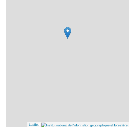
Leaflet
|