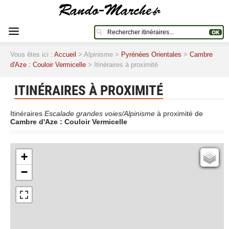
Vous êtes ici :
Accueil
> Alpinisme >
Pyrénées Orientales
>
Cambre
d'Aze : Couloir Vermicelle
> Itinéraires à proximité
ITINÉRAIRES À PROXIMITÉ
Itinéraires
Escalade grandes voies/Alpinisme
à proximité de
Cambre d'Aze : Couloir Vermicelle
+
Cartes IGN
−
Open Topo Map
Open Street Map
ESRI Word Imagery
Photographies aériennes