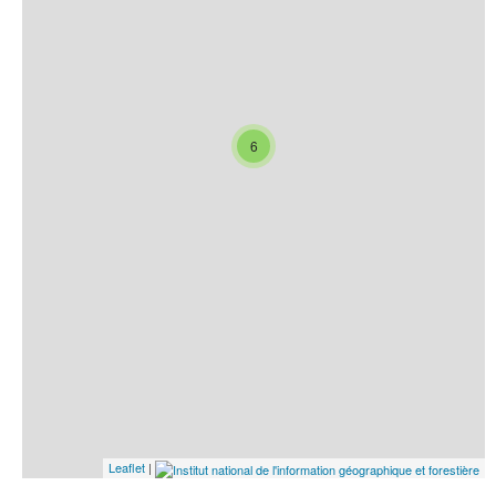
6
Leaflet
|