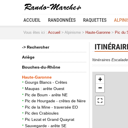
ACCUEIL
RANDONNÉES
RAQUETTES
ALPIN
Vous êtes ici :
Accueil
> Alpinisme >
Haute-Garonne
>
Pic du S
ITINÉRAIR
-> Rechercher
Ariège
Itinéraires
Escalade
Bouches-du-Rhône
Haute-Garonne
+
Gourgs Blancs - Crêtes
−
Maupas : arête Ouest
Pic de Boum - arête NE
Pic de Hourgade - crêtes de Nère
Pic de la Mine - traversée EO
Pic des Crabioules
Pic Lezat et Grand Quayrat
Sauvegarde - arête SE