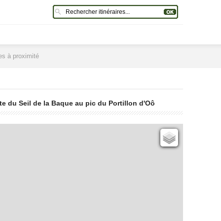
res à proximité
ête du Seil de la Baque au pic du Portillon d'Oô
Cartes IGN
Open Topo Map
Open Street Map
ESRI Word Imagery
Photographies aériennes