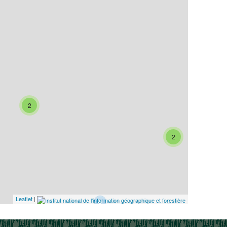
2
2
Leaflet
|