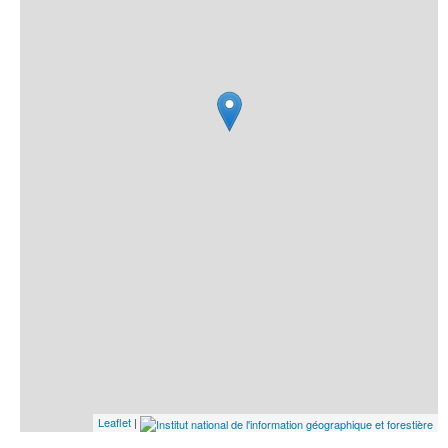
Leaflet
|