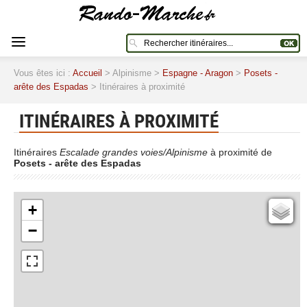
Vous êtes ici :
Accueil
> Alpinisme >
Espagne - Aragon
>
Posets -
arête des Espadas
> Itinéraires à proximité
ITINÉRAIRES À PROXIMITÉ
Itinéraires
Escalade grandes voies/Alpinisme
à proximité de
Posets - arête des Espadas
+
Cartes IGN
−
Open Topo Map
Open Street Map
ESRI Word Imagery
Photographies aériennes