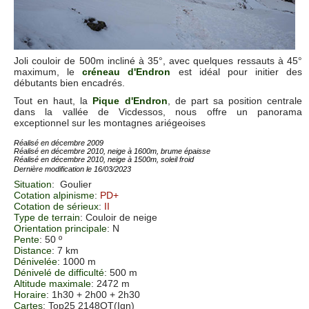
Joli couloir de 500m incliné à 35°, avec quelques ressauts à 45°
maximum, le
créneau d'Endron
est idéal pour initier des
débutants bien encadrés.
Tout en haut, la
Pique d'Endron
, de part sa position centrale
dans la vallée de Vicdessos, nous offre un panorama
exceptionnel sur les montagnes ariégeoises
Réalisé en décembre 2009
Réalisé en décembre 2010, neige à 1600m, brume épaisse
Réalisé en décembre 2010, neige à 1500m, soleil froid
Dernière modification le 16/03/2023
Situation
:
Goulier
Cotation alpinisme
:
PD+
Cotation de sérieux
:
II
Type de terrain
: Couloir de neige
Orientation principale
: N
Pente
: 50 º
Distance
: 7 km
Dénivelée
: 1000 m
Dénivelé de difficulté
: 500 m
Altitude maximale
: 2472 m
Horaire
: 1h30 + 2h00 + 2h30
Cartes
:
Top25 2148OT(Ign)