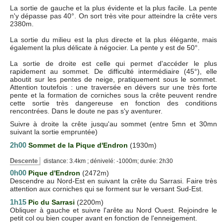
La sortie de gauche et la plus évidente et la plus facile. La pente
n'y dépasse pas 40°. On sort très vite pour atteindre la crête vers
2380m.
La sortie du milieu est la plus directe et la plus élégante, mais
également la plus délicate à négocier. La pente y est de 50°.
La sortie de droite est celle qui permet d'accéder le plus
rapidement au sommet. De difficulté intermédiaire (45°), elle
aboutit sur les pentes de neige, pratiquement sous le sommet.
Attention toutefois : une traversée en dévers sur une très forte
pente et la formation de corniches sous la crête peuvent rendre
cette sortie très dangereuse en fonction des conditions
rencontrées. Dans le doute ne pas s'y aventurer.
Suivre à droite la crête jusqu'au sommet (entre 5mn et 30mn
suivant la sortie empruntée)
2h00
Sommet de la Pique d'Endron
(1930m)
Descente
distance: 3.4km ; dénivelé: -1000m; durée: 2h30
0h00
Pique d'Endron
(2472m)
Descendre au Nord-Est en suivant la crête du Sarrasi. Faire très
attention aux corniches qui se forment sur le versant Sud-Est.
1h15
Pic du Sarrasi
(2200m)
Obliquer à gauche et suivre l'arête au Nord Ouest. Rejoindre le
petit col ou bien couper avant en fonction de l'enneigement.