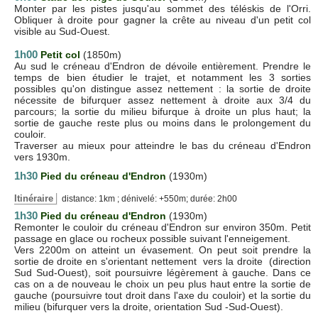
Monter par les pistes jusqu'au sommet des téléskis de l'Orri.
Obliquer à droite pour gagner la crête au niveau d'un petit col
visible au Sud-Ouest.
1h00
Petit col
(1850m)
Au sud le créneau d'Endron de dévoile entièrement. Prendre le
temps de bien étudier le trajet, et notamment les 3 sorties
possibles qu'on distingue assez nettement : la sortie de droite
nécessite de bifurquer assez nettement à droite aux 3/4 du
parcours; la sortie du milieu bifurque à droite un plus haut; la
sortie de gauche reste plus ou moins dans le prolongement du
couloir.
Traverser au mieux pour atteindre le bas du créneau d'Endron
vers 1930m.
1h30
Pied du créneau d'Endron
(1930m)
Itinéraire
distance: 1km ; dénivelé: +550m; durée: 2h00
1h30
Pied du
créneau d'Endron
(1930m)
Remonter le couloir du créneau d'Endron sur environ 350m. Petit
passage en glace ou rocheux possible suivant l'enneigement.
Vers 2200m on atteint un évasement. On peut soit prendre la
sortie de droite en s'orientant nettement vers la droite (direction
Sud Sud-Ouest), soit poursuivre légèrement à gauche. Dans ce
cas on a de nouveau le choix un peu plus haut entre la sortie de
gauche (poursuivre tout droit dans l'axe du couloir) et la sortie du
milieu (bifurquer vers la droite, orientation Sud -Sud-Ouest).