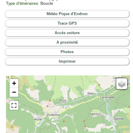
Type d'itinéraires
: Boucle
Météo Pique d'Endron
Trace GPS
Accès voiture
A proximité
Photos
Imprimer
+
Cartes IGN
−
Open Topo Map
Open Street Map
ESRI Word Imagery
Photographies aériennes