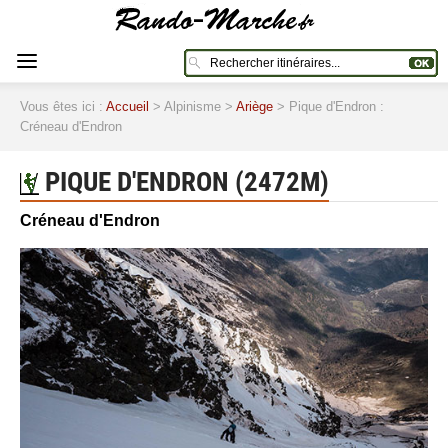
Vous êtes ici :
Accueil
> Alpinisme >
Ariège
> Pique d'Endron :
Créneau d'Endron
PIQUE D'ENDRON (2472M)
Créneau d'Endron