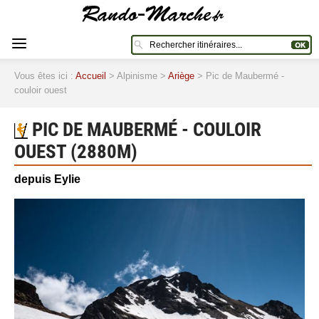
Vous êtes ici :
Accueil
> Alpinisme >
Ariège
> Pic de Maubermé -
couloir ouest
PIC DE MAUBERMÉ - COULOIR
OUEST (2880M)
depuis Eylie