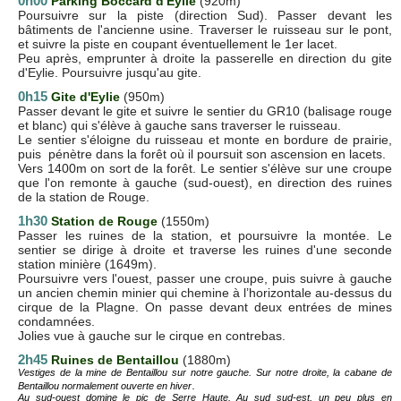
0h00
Parking Boccard d'Eylie
(920m)
Poursuivre sur la piste (direction Sud). Passer devant les
bâtiments de l'ancienne usine. Traverser le ruisseau sur le pont,
et suivre la piste en coupant éventuellement le 1er lacet.
Peu après, emprunter à droite la passerelle en direction du gite
d'Eylie. Poursuivre jusqu'au gite.
0h15
Gite d'Eylie
(950m)
Passer devant le gite et suivre le sentier du GR10 (balisage rouge
et blanc) qui s'élève à gauche sans traverser le ruisseau.
Le sentier s'éloigne du ruisseau et monte en bordure de prairie,
puis pénètre dans la forêt où il poursuit son ascension en lacets.
Vers 1400m on sort de la forêt. Le sentier s'élève sur une croupe
que l'on remonte à gauche (sud-ouest), en direction des ruines
de la station de Rouge.
1h30
Station de Rouge
(1550m)
Passer les ruines de la station, et poursuivre la montée. Le
sentier se dirige à droite et traverse les ruines d'une seconde
station minière (1649m).
Poursuivre vers l'ouest, passer une croupe, puis suivre à gauche
un ancien chemin minier qui chemine à l’horizontale au-dessus du
cirque de la Plagne. On passe devant deux entrées de mines
condamnées.
Jolies vue à gauche sur le cirque en contrebas.
2h45
Ruines de Bentaillou
(1880m)
Vestiges de la mine de Bentaillou sur notre gauche. Sur notre droite, la cabane de
.
Bentaillou normalement ouverte en hiver
Au sud-ouest domine le pic de Serre Haute. Au sud sud-est, un peu plus en