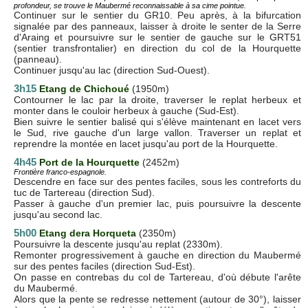
profondeur, se trouve le Maubermé reconnaissable à sa cime pointue.
Continuer sur le sentier du GR10. Peu après, à la bifurcation
signalée par des panneaux, laisser à droite le senter de la Serre
d'Araing et poursuivre sur le sentier de gauche sur le GRT51
(sentier transfrontalier) en direction du col de la Hourquette
(panneau).
Continuer jusqu'au lac (direction Sud-Ouest).
3h15
Etang de Chichoué
(1950m)
Contourner le lac par la droite, traverser le replat herbeux et
monter dans le couloir herbeux à gauche (Sud-Est).
Bien suivre le sentier balisé qui s'élève maintenant en lacet vers
le Sud, rive gauche d'un large vallon. Traverser un replat et
reprendre la montée en lacet jusqu'au port de la Hourquette.
4h45
Port de la Hourquette
(2452m)
Frontière franco-espagnole.
Descendre en face sur des pentes faciles, sous les contreforts du
tuc de Tartereau (direction Sud).
Passer à gauche d'un premier lac, puis poursuivre la descente
jusqu'au second lac.
5h00
Etang dera Horqueta
(2350m)
Poursuivre la descente jusqu'au replat (2330m).
Remonter progressivement à gauche en direction du Maubermé
sur des pentes faciles (direction Sud-Est).
On passe en contrebas du col de Tartereau, d'où débute l'arête
du Maubermé.
Alors que la pente se redresse nettement (autour de 30°), laisser