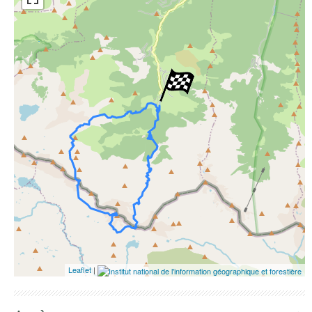
ESRI Word Imagery
Photographies aériennes
Leaflet
|