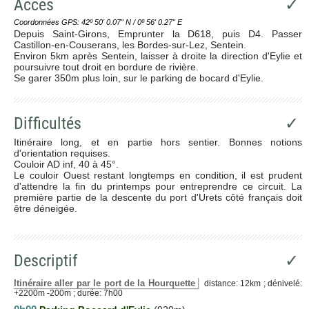
Accès
✓
Coordonnées GPS: 42º 50' 0.07'' N / 0º 56' 0.27'' E
Depuis Saint-Girons, Emprunter la D618, puis D4. Passer
Castillon-en-Couserans, les Bordes-sur-Lez, Sentein.
Environ 5km après Sentein, laisser à droite la direction d'Eylie et
poursuivre tout droit en bordure de rivière.
Se garer 350m plus loin, sur le parking de bocard d'Eylie.
Difficultés
✓
Itinéraire long, et en partie hors sentier. Bonnes notions
d'orientation requises.
Couloir AD inf, 40 à 45°.
Le couloir Ouest restant longtemps en condition, il est prudent
d'attendre la fin du printemps pour entreprendre ce circuit. La
première partie de la descente du port d'Urets côté français doit
être déneigée.
Descriptif
✓
Itinéraire aller par le port de la Hourquette
distance: 12km ; dénivelé:
+2200m -200m ; durée: 7h00