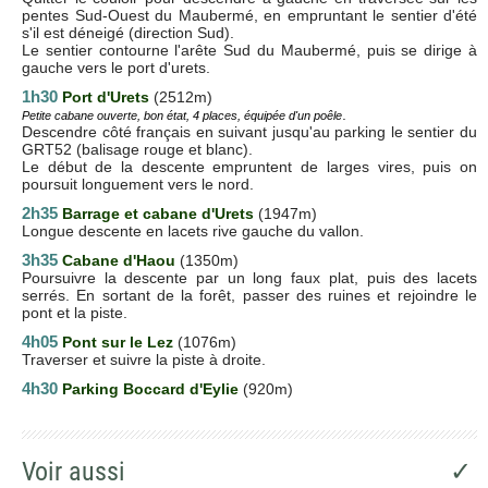
pentes Sud-Ouest du Maubermé, en empruntant le sentier d'été
s'il est déneigé (direction Sud).
Le sentier contourne l'arête Sud du Maubermé, puis se dirige à
gauche vers le port d'urets.
1h30
Port d'Urets
(2512m)
.
Petite cabane ouverte, bon état, 4 places, équipée d'un poêle
Descendre côté français en suivant jusqu'au parking le sentier du
GRT52 (balisage rouge et blanc).
Le début de la descente empruntent de larges vires, puis on
poursuit longuement vers le nord.
2h35
Barrage et cabane d'Urets
(1947m)
Longue descente en lacets rive gauche du vallon.
3h35
Cabane d'Haou
(1350m)
Poursuivre la descente par un long faux plat, puis des lacets
serrés. En sortant de la forêt, passer des ruines et rejoindre le
pont et la piste.
4h05
Pont sur le Lez
(1076m)
Traverser et suivre la piste à droite.
4h30
Parking Boccard d'Eylie
(920m)
Voir aussi
✓