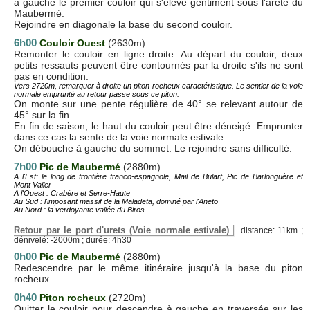
à gauche le premier couloir qui s'élève gentiment sous l'arête du
Maubermé.
Rejoindre en diagonale la base du second couloir.
6h00
Couloir Ouest
(2630m)
Remonter le couloir en ligne droite. Au départ du couloir, deux
petits ressauts peuvent être contournés par la droite s'ils ne sont
pas en condition.
Vers 2720m, remarquer à droite un piton rocheux caractéristique. Le sentier de la voie
normale emprunté au retour passe sous ce piton.
On monte sur une pente régulière de 40° se relevant autour de
45° sur la fin.
En fin de saison, le haut du couloir peut être déneigé. Emprunter
dans ce cas la sente de la voie normale estivale.
On débouche à gauche du sommet. Le rejoindre sans difficulté.
7h00
Pic de Maubermé
(2880m)
A l'Est: le long de frontière franco-espagnole, Mail de Bulart, Pic de Barlonguère et
Mont Valier
A l'Ouest : Crabère et Serre-Haute
Au Sud : l'imposant massif de la Maladeta, dominé par l'Aneto
Au Nord : la verdoyante vallée du Biros
Retour par le port d'urets (Voie normale estivale)
distance: 11km ;
dénivelé: -2000m ; durée: 4h30
0h00
Pic de Maubermé
(2880m)
Redescendre par le même itinéraire jusqu'à la base du piton
rocheux
0h40
Piton rocheux
(2720m)
Quitter le couloir pour descendre à gauche en traversée sur les