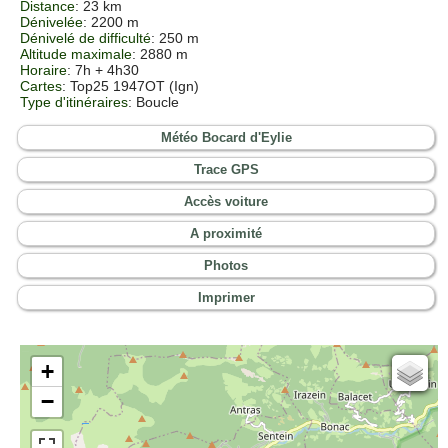
Distance
: 23 km
Dénivelée
: 2200 m
Dénivelé de difficulté
: 250 m
Altitude maximale
: 2880 m
Horaire
: 7h + 4h30
Cartes
:
Top25 1947OT (Ign)
Type d'itinéraires
: Boucle
Météo Bocard d'Eylie
Trace GPS
Accès voiture
A proximité
Photos
Imprimer
+
Cartes IGN
−
Open Topo Map
Open Street Map