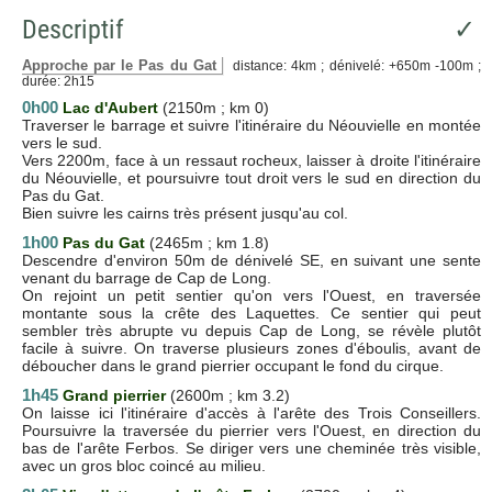
Descriptif
✓
Approche par le Pas du Gat
distance: 4km ; dénivelé: +650m -100m ;
durée: 2h15
0h00
Lac d'Aubert
(2150m ; km 0)
Traverser le barrage et suivre l'itinéraire du Néouvielle en montée
vers le sud.
Vers 2200m, face à un ressaut rocheux, laisser à droite l'itinéraire
du Néouvielle, et poursuivre tout droit vers le sud en direction du
Pas du Gat.
Bien suivre les cairns très présent jusqu'au col.
1h00
Pas du Gat
(2465m ; km 1.8)
Descendre d'environ 50m de dénivelé SE, en suivant une sente
venant du barrage de Cap de Long.
On rejoint un petit sentier qu'on vers l'Ouest, en traversée
montante sous la crête des Laquettes. Ce sentier qui peut
sembler très abrupte vu depuis Cap de Long, se révèle plutôt
facile à suivre. On traverse plusieurs zones d'éboulis, avant de
déboucher dans le grand pierrier occupant le fond du cirque.
1h45
Grand pierrier
(2600m ; km 3.2)
On laisse ici l'itinéraire d'accès à l'arête des Trois Conseillers.
Poursuivre la traversée du pierrier vers l'Ouest, en direction du
bas de l'arête Ferbos. Se diriger vers une cheminée très visible,
avec un gros bloc coincé au milieu.