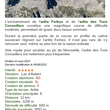
L'enchainement de l'
arête Ferbos
et de l'
arête des Trois
Conseillers
constitue une magnifique course de difficulté
modérée, permettant de gravir deux beaux sommets.
Durant la première partie de la course on profite du calme
souverain régnant sur l'arête Ferbos. Il n'est pas rare de s'y
retrouver seul, même au plus fort de la saison estivale.
Voie royale pour accéder au pic de Néouvielle, l'arête des Trois
Conseillers est nettement plus fréquentée.
Réalisé en aout 2023
Dernière modification le 06/08/2023
Intérêt
:
Situation
:
Lac d'Aubert
Cotation alpinisme
:
AD
Cotation escalade
: 3c
Cotation de sérieux
:
II
Type de terrain
: Arête
Orientation principale
: E
Distance
: 11 km
Dénivelée
: 1150 m
Dénivelé de difficulté
: 500 m
Altitude maximale
: 3091 m