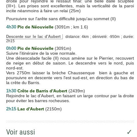
droite pour rejoindre le ressaut final: une belle dalle sculptée
(III+). Les prises sont excellentes, mais la verticalité de la paroi
incite néanmoins à faire un relai (25m)
Poursuivre sur l'arête sans difficulté jusqu'au sommet (II)
4h30
Pic de Néouvielle
(3091m ; km 1.6)
Descente sur le lac d'Aubert
distance: 4km ; dénivelé: -950m ; durée:
2h15
0h00
Pic de Néouvielle
(3091m)
Suivre l'itinéraire de la voie normale.
Une désescalade facile (II) nous amène sur le Pierrier, recouvert
de neige en début de saison. Le descendre vers le nord, puis
nord-est.
Vers 2750m laisser la brèche Chaussenque bien à gauche et
poursuivre en descente vers l'est sud-est, en direction du bas de
la crête du Barris.
1h30
Crête de Barris d'Aubert
(2439m)
Rejoindre le lac d'Aubert, en faisant un large contour par la droite
pour éviter les barres rocheuses.
2h15
Lac d'Aubert
(2150m)
Voir aussi
✓