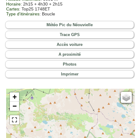
Horaire
: 2h15 + 4h30 + 2h15
Cartes
:
Top25 1748ET
Type d'itinéraires
: Boucle
Météo Pic du Néouvielle
Trace GPS
Accès voiture
A proximité
Photos
Imprimer
+
Cartes IGN
−
Open Topo Map
Open Street Map
ESRI Word Imagery
Photographies aériennes