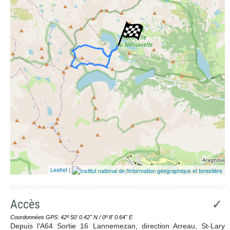
Leaflet
|
Accès
✓
Coordonnées GPS: 42º 50' 0.42'' N / 0º 8' 0.64'' E
Depuis l'A64 Sortie 16 Lannemezan, direction Arreau, St-Lary