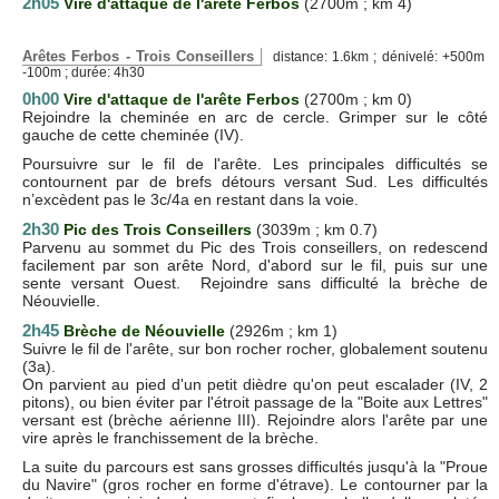
2h05
Vire d'attaque de l'arête Ferbos
(2700m ; km 4)
Arêtes Ferbos - Trois Conseillers
distance: 1.6km ; dénivelé: +500m
-100m ; durée: 4h30
0h00
Vire d'attaque de l'arête Ferbos
(2700m ; km 0)
Rejoindre la cheminée en arc de cercle. Grimper sur le côté
gauche de cette cheminée (IV).
Poursuivre sur le fil de l'arête. Les principales difficultés se
contournent par de brefs détours versant Sud. Les difficultés
n’excèdent pas le 3c/4a en restant dans la voie.
2h30
Pic des Trois Conseillers
(3039m ; km 0.7)
Parvenu au sommet du Pic des Trois conseillers, on redescend
facilement par son arête Nord, d'abord sur le fil, puis sur une
sente versant Ouest. Rejoindre sans difficulté la brèche de
Néouvielle.
2h45
Brèche de Néouvielle
(2926m ; km 1)
Suivre le fil de l'arête, sur bon rocher rocher, globalement soutenu
(3a).
On parvient au pied d'un petit dièdre qu'on peut escalader (IV, 2
pitons), ou bien éviter par l'étroit passage de la "Boite aux Lettres"
versant est (brèche aérienne III). Rejoindre alors l'arête par une
vire après le franchissement de la brèche.
La suite du parcours est sans grosses difficultés jusqu'à la "Proue
du Navire" (gros rocher en forme d'étrave). Le contourner par la