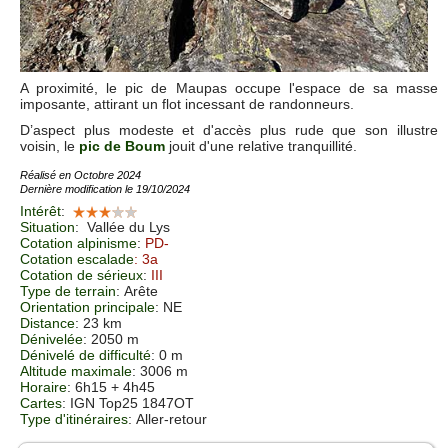
A proximité, le pic de Maupas occupe l'espace de sa masse
imposante, attirant un flot incessant de randonneurs.
D’aspect plus modeste et d'accès plus rude que son illustre
voisin, le
pic de Boum
jouit d'une relative tranquillité.
Réalisé en Octobre 2024
Dernière modification le 19/10/2024
Intérêt
:
Situation
:
Vallée du Lys
Cotation alpinisme
:
PD-
Cotation escalade
: 3a
Cotation de sérieux
:
III
Type de terrain
: Arête
Orientation principale
: NE
Distance
: 23 km
Dénivelée
: 2050 m
Dénivelé de difficulté
: 0 m
Altitude maximale
: 3006 m
Horaire
: 6h15 + 4h45
Cartes
:
IGN Top25 1847OT
Type d'itinéraires
: Aller-retour