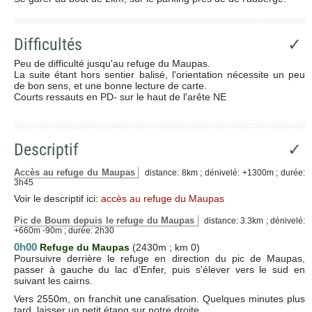
Difficultés
✓
Peu de difficulté jusqu'au refuge du Maupas.
La suite étant hors sentier balisé, l'orientation nécessite un peu
de bon sens, et une bonne lecture de carte.
Courts ressauts en PD- sur le haut de l'arête NE
Descriptif
✓
Accès au refuge du Maupas
distance: 8km ; dénivelé: +1300m ; durée:
3h45
Voir le descriptif ici:
accès au refuge du Maupas
Pic de Boum depuis le refuge du Maupas
distance: 3.3km ; dénivelé:
+660m -90m ; durée: 2h30
0h00
Refuge du Maupas
(2430m ; km 0)
Poursuivre derrière le refuge en direction du pic de Maupas,
passer à gauche du lac d'Enfer, puis s'élever vers le sud en
suivant les cairns.
Vers 2550m, on franchit une canalisation. Quelques minutes plus
tard, laisser un petit étang sur notre droite.