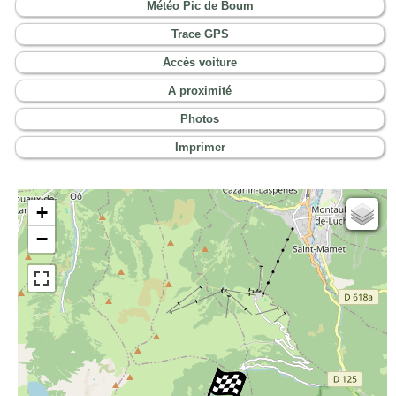
Météo Pic de Boum
Trace GPS
Accès voiture
A proximité
Photos
Imprimer
+
Cartes IGN
−
Open Topo Map
Open Street Map
ESRI Word Imagery
Photographies aériennes