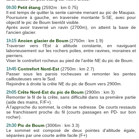
0h30
Petit étang
(2592m : km 0.75)
Il est temps de quitter la sente cairnée menant au pic de Maupas.
Poursuivre à gauche, en traversée montante S-SE, avec pour
objectif le pic de Boum bientôt visible.
Après avoir traversé un ravin (2700m), on atteint la base de
l'ancien glacier.
1h15
Ancien glacier de Boum
(2750m : km 1.9)
Traverser vers l'Est à altitude constante, en naviguant
laborieusement sur les rochers polies, entre ravines, moraines et
pierriers.
Viser le contrefort rocheux au pied de l'arête NE du pic de Boum.
1h45
Contrefort Nord-Est
(2750m : km 2.7)
Passer sous les parois rocheuses et remonter les pentes
caillouteuses vers le Sud.
Rejoindre à droite la crête NE du pic de Boum vers 2900m.
2h05
Crête Nord-Est du pic de Boum
(2900m : km 3)
Remonter le fil de la crête, sans difficulté dans sa première partie
(aide des mains, F/F+).
A l'approche du sommet, la crête se redresse. De courts ressauts
se franchissent proche du fil (courts passages en PD- sur bon
rocher).
2h30
Pic de Boum
(3006m : km 3.3)
Le sommet est composé de deux pointes d'altitude égale,
séparées par une courte arête facile (F+)