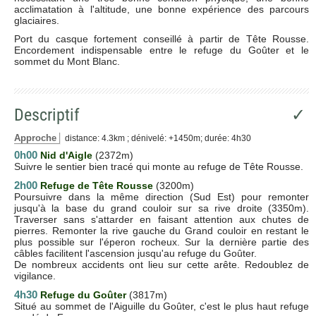
acclimatation à l'altitude, une bonne expérience des parcours
glaciaires.
Port du casque fortement conseillé à partir de Tête Rousse.
Encordement indispensable entre le refuge du Goûter et le
sommet du Mont Blanc.
Descriptif
✓
Approche
distance: 4.3km ; dénivelé: +1450m; durée: 4h30
0h00
Nid d'Aigle
(2372m)
Suivre le sentier bien tracé qui monte au refuge de Tête Rousse.
2h00
Refuge de Tête Rousse
(3200m)
Poursuivre dans la même direction (Sud Est) pour remonter
jusqu'à la base du grand couloir sur sa rive droite (3350m).
Traverser sans s'attarder en faisant attention aux chutes de
pierres. Remonter la rive gauche du Grand couloir en restant le
plus possible sur l'éperon rocheux. Sur la dernière partie des
câbles facilitent l'ascension jusqu'au refuge du Goûter.
De nombreux accidents ont lieu sur cette arête. Redoublez de
vigilance.
4h30
Refuge du Goûter
(3817m)
Situé au sommet de l'Aiguille du Goûter, c'est le plus haut refuge