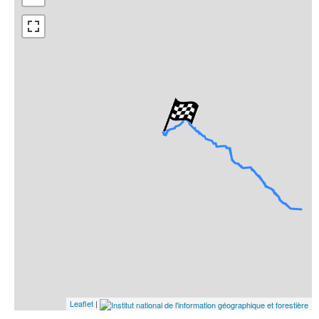
Open Street Map
ESRI Word Imagery
Photographies aériennes
Leaflet
|