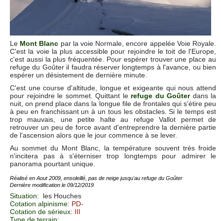
Le
Mont Blanc
par la voie Normale, encore appelée Voie Royale.
C'est la voie la plus accessible pour rejoindre le toit de l'Europe,
c'est aussi la plus fréquentée. Pour espérer trouver une place au
refuge du Goûter il faudra réserver longtemps à l'avance, ou bien
espérer un désistement de dernière minute.
C'est une course d'altitude, longue et exigeante qui nous attend
pour rejoindre le sommet. Quittant le
refuge du Goûter
dans la
nuit, on prend place dans la longue file de frontales qui s'étire peu
à peu en franchissant un à un tous les obstacles. Si le temps est
trop mauvais, une petite halte au refuge Vallot permet de
retrouver un peu de force avant d'entreprendre la dernière partie
de l'ascension alors que le jour commence à se lever.
Au sommet du Mont Blanc, la température souvent très froide
n'incitera pas à s'éterniser trop longtemps pour admirer le
panorama pourtant unique.
Réalisé en Aout 2009, ensoleillé, pas de neige jusqu'au refuge du Goûter
Dernière modification le 09/12/2019
Situation
:
les Houches
Cotation alpinisme
:
PD-
Cotation de sérieux
:
III
Type de terrain
: