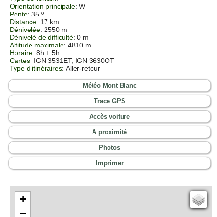
Orientation principale
: W
Pente
: 35 º
Distance
: 17 km
Dénivelée
: 2550 m
Dénivelé de difficulté
: 0 m
Altitude maximale
: 4810 m
Horaire
: 8h + 5h
Cartes
: IGN 3531ET, IGN 3630OT
Type d'itinéraires
: Aller-retour
Météo Mont Blanc
Trace GPS
Accès voiture
A proximité
Photos
Imprimer
+
Cartes IGN
−
Open Topo Map