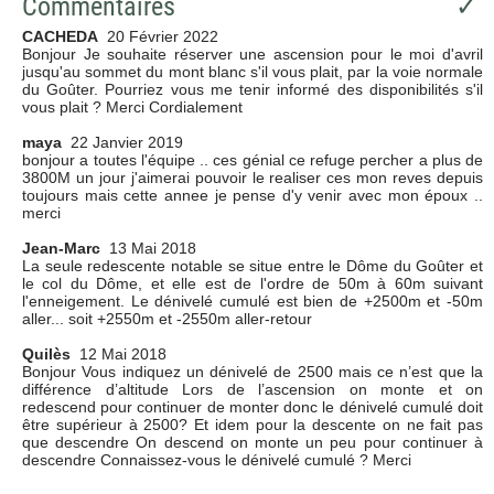
Commentaires
✓
CACHEDA
20 Février 2022
Bonjour Je souhaite réserver une ascension pour le moi d'avril
jusqu'au sommet du mont blanc s'il vous plait, par la voie normale
du Goûter. Pourriez vous me tenir informé des disponibilités s'il
vous plait ? Merci Cordialement
maya
22 Janvier 2019
bonjour a toutes l'équipe .. ces génial ce refuge percher a plus de
3800M un jour j'aimerai pouvoir le realiser ces mon reves depuis
toujours mais cette annee je pense d'y venir avec mon époux ..
merci
Jean-Marc
13 Mai 2018
La seule redescente notable se situe entre le Dôme du Goûter et
le col du Dôme, et elle est de l'ordre de 50m à 60m suivant
l'enneigement. Le dénivelé cumulé est bien de +2500m et -50m
aller... soit +2550m et -2550m aller-retour
Quilès
12 Mai 2018
Bonjour Vous indiquez un dénivelé de 2500 mais ce n’est que la
différence d’altitude Lors de l’ascension on monte et on
redescend pour continuer de monter donc le dénivelé cumulé doit
être supérieur à 2500? Et idem pour la descente on ne fait pas
que descendre On descend on monte un peu pour continuer à
descendre Connaissez-vous le dénivelé cumulé ? Merci