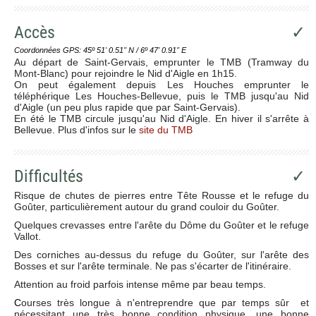
Accès
✓
Coordonnées GPS: 45º 51' 0.51'' N / 6º 47' 0.91'' E
Au départ de Saint-Gervais, emprunter le TMB (Tramway du
Mont-Blanc) pour rejoindre le Nid d'Aigle en 1h15.
On peut également depuis Les Houches emprunter le
téléphérique Les Houches-Bellevue, puis le TMB jusqu'au Nid
d'Aigle (un peu plus rapide que par Saint-Gervais).
En été le TMB circule jusqu'au Nid d'Aigle. En hiver il s'arrête à
Bellevue. Plus d'infos sur le
site du TMB
Difficultés
✓
Risque de chutes de pierres entre Tête Rousse et le refuge du
Goûter, particulièrement autour du grand couloir du Goûter.
Quelques crevasses entre l'arête du Dôme du Goûter et le refuge
Vallot.
Des corniches au-dessus du refuge du Goûter, sur l'arête des
Bosses et sur l'arête terminale. Ne pas s'écarter de l'itinéraire.
Attention au froid parfois intense même par beau temps.
C
ourses très longue à n'entreprendre que par temps sûr et
nécessitant une très bonne condition physique, une bonne