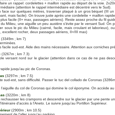
e faire un rappel: cordelettes + maillon rapide au départ de la voie. 2x
termédiaire (attention le rappel intermédiaire est décentré vers le Sud).
 face sur quelques mètres, traverser plaqué à un gros béquet (III un 
ant, mais facile). On trouve juste après une cordelette + maillon rapid
 plus facile (II+ max, passages aériens). Reste assez proche du fil guidé
du Milieu, une aiguille un peu austère s'évite par le versant Sud. On 
er sous le pic du Milieu (cairné, facile, mais croulant et laborieux), o
 excellent rocher, deux passages aériens, II+/III max)
(3349m ; km 7)
 terminées.
 facile sud-est. Aide des mains nécessaire. Attention aux corniches p
u
(3267m ; km 7.3)
le versant nord sur le glacier (attention dans ce cas de ne pas descen
rapide jusqu'au pic de Coronas.
nas
(3297m ; km 7.5)
te sud-est, sans difficulté. Passer le tuc del collado de Coronas (3286
à l'aiguille du col de Coronas qui domine
le col éponyme. On accède au g
nas
(3220m ; km 8)
'à rechausser les crampons et descendre sur le glacier par une pente 
'itinéraire d'accès à l'Aneto. Le suivre jusqu'au Portillon Supérieur.
érieur
(2900m ; km 10.5)
nement de l'aller jusqu'au parking.