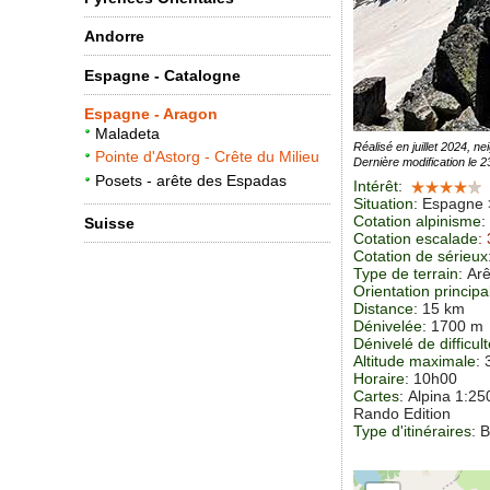
Andorre
Espagne - Catalogne
Espagne - Aragon
Maladeta
Réalisé en juillet 2024, n
Pointe d'Astorg - Crête du Milieu
Dernière modification le 
Posets - arête des Espadas
Intérêt
:
Situation
:
Espagne 
Cotation alpinisme
:
Suisse
Cotation escalade
:
Cotation de sérieux
Type de terrain
: Ar
Orientation principa
Distance
: 15 km
Dénivelée
: 1700 m
Dénivelé de difficul
Altitude maximale
:
Horaire
: 10h00
Cartes
:
Alpina 1:25
Rando Edition
Type d'itinéraires
: 