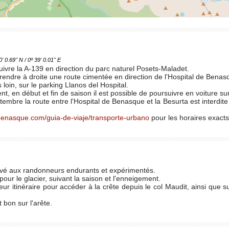
.69'' N / 0º 39' 0.01'' E
vre la A-139 en direction du parc naturel Posets-Maladet.
endre à droite une route cimentée en direction de l'Hospital de Benas
loin, sur le parking Llanos del Hospital.
t, en début et fin de saison il est possible de poursuivre en voiture s
ptembre la route entre l'Hospital de Benasque et la Besurta est interdite 
obenasque.com/guia-de-viaje/transporte-urbano
pour les horaires exacts
ervé aux randonneurs endurants et expérimentés.
our le glacier, suivant la saison et l'enneigement.
ur itinéraire pour accéder à la crête depuis le col Maudit, ainsi que su
bon sur l'arête.