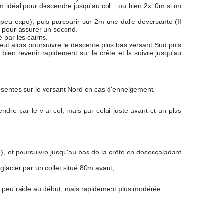
20m idéal pour descendre jusqu'au col... ou bien 2x10m si on
peu expo), puis parcourir sur 2m une dalle deversante (II
e pour assurer un second.
 par les cairns.
peut alors poursuivre le descente plus bas versant Sud puis
u bien revenir rapidement sur la crête et la suivre jusqu'au
résentes sur le versant Nord en cas d'enneigement.
dre par le vrai col, mais par celui juste avant et un plus
m), et poursuivre jusqu'au bas de la crête en desescaladant
lacier par un collet situé 80m avant,
un peu raide au début, mais rapidement plus modérée.