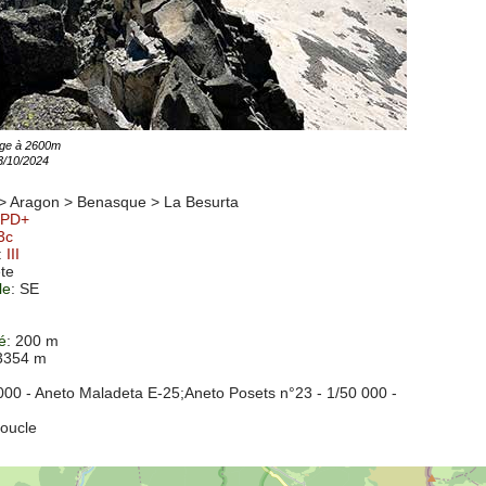
eige à 2600m
23/10/2024
> Aragon > Benasque >
La Besurta
PD+
 3c
:
III
ête
le
: SE
té
: 200 m
 3354 m
000 - Aneto Maladeta E-25
;Aneto Posets n°23 - 1/50 000 -
Boucle