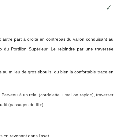
✓
 d'autre part à droite en contrebas du vallon conduisant au
 du Portillon Supérieur. Le rejoindre par une traversée
ns
au milieu de gros éboulis,
ou bien la confortable trace en
. Parvenu à un relai (cordelette + maillon rapide), traverser
udit (passages de III+).
as en revenant dans l'axe).