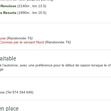
 Rencluse
(2140m ; km 13.5)
la Besurta
(1890m ; km 15.5)
luse
(Randonnée T6)
c Coronas par le versant Nord
(Randonnée T6)
aitable
 à l'automne, avec une préférence pour le début de saison lorsque le c
ige
use (Tel 974 344 646)
en place