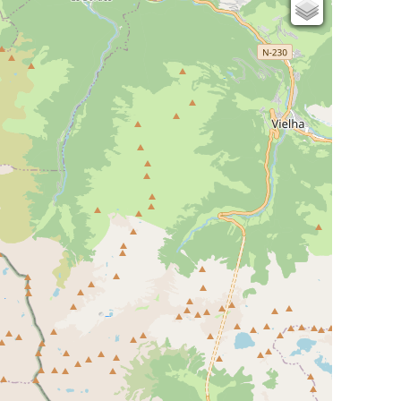
Cartes IGN
Open Topo Map
Open Street Map
ESRI Word Imagery
Photographies aériennes