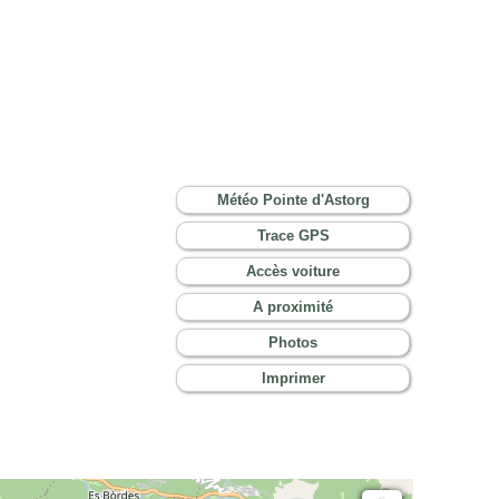
Météo Pointe d'Astorg
Trace GPS
Accès voiture
A proximité
Photos
Imprimer