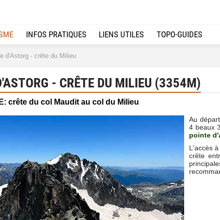
ISME
INFOS PRATIQUES
LIENS UTILES
TOPO-GUIDES
 d'Astorg - crête du Milieu
'ASTORG - CRÊTE DU MILIEU (3354M)
 crête du col Maudit au col du Milieu
Au départ
4 beaux 3
pointe d
L'accès à 
crête ent
principa
recomman