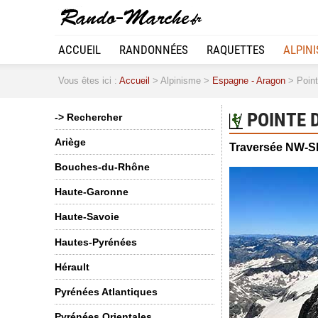
ACCUEIL
RANDONNÉES
RAQUETTES
ALPIN
Vous êtes ici :
Accueil
> Alpinisme >
Espagne - Aragon
> Pointe
POINTE D
-> Rechercher
Ariège
Traversée NW-SE:
Bouches-du-Rhône
Haute-Garonne
Haute-Savoie
Hautes-Pyrénées
Hérault
Pyrénées Atlantiques
Pyrénées Orientales