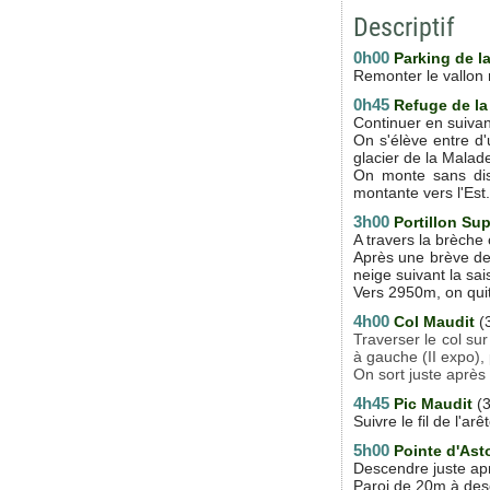
Descriptif
0h00
Parking de l
Remonter le vallon 
0h45
Refuge de la
Continuer en suivan
On s'élève entre d'
glacier de la Malad
On monte sans disc
montante vers l'Est.
3h00
Portillon Sup
A travers la brèche 
Après une brève des
neige suivant la sai
Vers 2950m, on quitt
4h00
Col Maudit
(
Traverser le col sur
à gauche (II expo), 
On sort juste après
4h45
Pic Maudit
(3
Suivre le fil de l'ar
5h00
Pointe d'Ast
Descendre juste apr
Paroi de 20m à desc