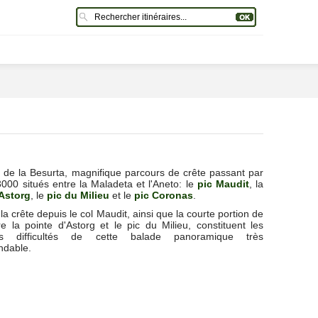
 de la Besurta, magnifique parcours de crête passant par
000 situés entre la Maladeta et l'Aneto: le
pic Maudit
, la
'Astorg
, le
pic du Milieu
et le
pic Coronas
.
la crête depuis le col Maudit, ainsi que la courte portion de
re la pointe d'Astorg et le pic du Milieu, constituent les
les difficultés de cette balade panoramique très
dable.