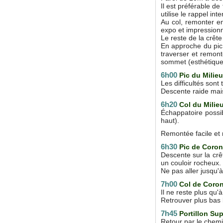
Il est préférable d
utilise le rappel in
Au col, remonter en
expo et impressionn
Le reste de la crête
En approche du pic 
traverser et remont
sommet (esthétique,
6h00
Pic du Milieu
Les difficultés sont
Descente raide mais
6h20
Col du Milie
Échappatoire possib
haut).
Remontée facile et 
6h30
Pic de Coro
Descente sur la crê
un couloir rocheux.
Ne pas aller jusqu'
7h00
Col de Coro
Il ne reste plus qu
Retrouver plus bas l
7h45
Portillon Sup
Retour par le chemi