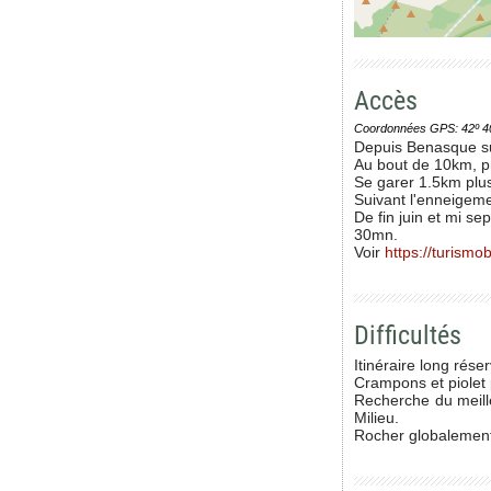
Accès
Coordonnées GPS: 42º 40' 0
Depuis Benasque sui
Au bout de 10km, pr
Se garer 1.5km plus 
Suivant l'enneigemen
De fin juin et mi se
30mn.
Voir
https://turism
Difficultés
Itinéraire long rés
Crampons et piolet p
Recherche du meille
Milieu.
Rocher globalement 