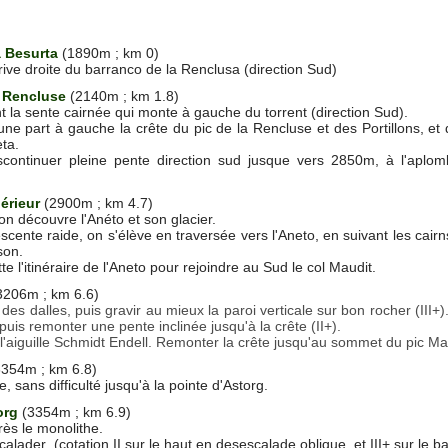
a Besurta
(1890m ; km 0)
rive droite du barranco de la Renclusa (direction Sud)
 Rencluse
(2140m ; km 1.8)
t la sente cairnée qui monte à gauche du torrent (direction Sud).
une part à gauche la crête du pic de la Rencluse et des Portillons, et
eta.
ontinuer pleine pente direction sud jusque vers 2850m, à l'aplomb
érieur
(2900m ; km 4.7)
on découvre l'Anéto et son glacier.
cente raide, on s'élève en traversée vers l'Aneto, en suivant les cair
son.
e l'itinéraire de l'Aneto pour rejoindre au Sud le col Maudit.
3206m ; km 6.6)
 des dalles, puis gravir au mieux la paroi verticale sur bon rocher (III+)
puis remonter une pente inclinée jusqu'à la crête (II+).
 l'aiguille Schmidt Endell. Remonter la crête jusqu'au sommet du pic Ma
354m ; km 6.8)
ête, sans difficulté jusqu'à la pointe d'Astorg.
org
(3354m ; km 6.9)
ès le monolithe.
alader (cotation II sur le haut en desescalade oblique, et III+ sur le b