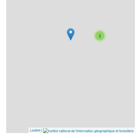
2
Leaflet
|