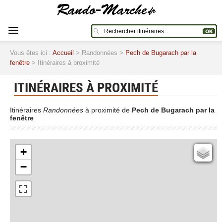
Vous êtes ici :
Accueil
> Randonnées >
Pech de Bugarach par la
fenêtre
> Itinéraires à proximité
ITINÉRAIRES À PROXIMITÉ
Itinéraires
Randonnées
à proximité de
Pech de Bugarach par la
fenêtre
+
Cartes IGN
−
Open Topo Map
Open Street Map
ESRI Word Imagery
Photographies aériennes