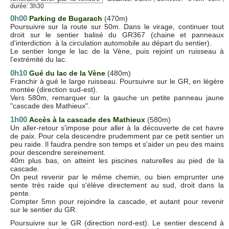
durée: 3h30
0h00
Parking de Bugarach
(470m)
Poursuivre sur la route sur 50m. Dans le virage, continuer tout
droit sur le sentier balisé du GR367 (chaine et panneaux
d'interdiction à la circulation automobile au départ du sentier).
Le sentier longe le lac de la Vène, puis rejoint un ruisseau à
l'extrémité du lac.
0h10
Gué du lac de la Vène
(480m)
Franchir à gué le large ruisseau. Poursuivre sur le GR, en légère
montée (direction sud-est).
Vers 580m, remarquer sur la gauche un petite panneau jaune
"cascade des Mathieux".
1h00
Accès à la cascade des Mathieux
(580m)
Un aller-retour s'impose pour aller à la découverte de cet havre
de paix. Pour cela descendre prudemment par ce petit sentier un
peu raide. Il faudra pendre son temps et s'aider un peu des mains
pour descendre sereinement.
40m plus bas, on atteint les piscines naturelles au pied de la
cascade.
On peut revenir par le même chemin, ou bien emprunter une
sente très raide qui s'élève directement au sud, droit dans la
pente.
Compter 5mn pour rejoindre la cascade, et autant pour revenir
sur le sentier du GR.
Poursuivre sur le GR (direction nord-est). Le sentier descend à