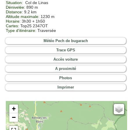
Situation
:
Col de Linas
Dénivelée
: 890 m
Distance
: 9.2 km
Altitude maximale
: 1230 m
Horaire
: 3h30 + 1h50
Cartes
: Top25 2347OT
Type d'itinéraire
: Traversée
Météo Pech de bugarach
Trace GPS
Accès voiture
A proximité
Photos
Imprimer
+
Cartes IGN
−
Open Topo Map
Open Street Map