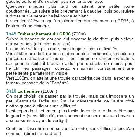
gauche au fond d'un vallon, puis remonte en face.
Quelques minutes plus tard on atteint une petite route
goudronnée. La suivre très brièvement à gauche, puis poursuivre
à droite sur le sentier balisé rouge et blanc.
Le sentier s'élève jusqu'à rejoindre l'embranchement du GR36, à
l'entrée d'une clairière.
1h45
Embranchement du GR36
(700m)
Suivre la banche de gauche qui traverse la clairière, puis s'élève
à travers bois (direction nord-est).
La montée se fait plus rude, mais toujours sans difficultés.
Vers 950m, au-delà du bois et des pentes herbeuses, la suite du
parcours est balisé en jaune. Il est temps de ranger les bâtons
car pour la suite il faudra s'aider par endroits de mains pour
franchir les passages rocheux, en suivant constamment une
petite sente parfaitement visible.
Vers1100m, on atteint une trouée caractéristique dans la roche: le
fameux passage de la "Fenêtre".
3h10
La Fenêtre
(1100m)
On peut choisir de passer par la trouée, mais cela imposera un
peu d'escalade facile sur 2m. Le désescalade de l'autre côté
n'offre quand à elle aucune difficulté.
Il est cependant nettement plus facile de contourner la fenêtre par
la gauche (sans difficulté, mais pouvant causer quelques frayeurs
aux personnes ayant le vertige).
Continuer l'ascension en suivant la sente, sans difficulté jusqu'au
sommet. (direction nord-est).