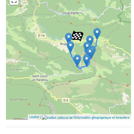
ESRI Word Imagery
Photographies aériennes
Leaflet
|