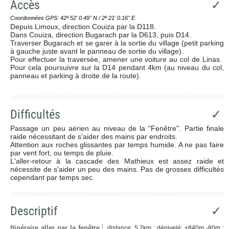
Accès
✓
Coordonnées GPS: 42º 52' 0.49'' N / 2º 21' 0.16'' E
Depuis Limoux, direction Couiza par la D118.
Dans Couiza, direction Bugarach par la D613, puis D14.
Traverser Bugarach et se garer à la sortie du village (petit parking
à gauche juste avant le panneau de sortie du village).
Pour effectuer la traversée, amener une voiture au col de Linas.
Pour cela poursuivre sur la D14 pendant 4km (au niveau du col,
panneau et parking à droite de la route).
Difficultés
✓
Passage un peu aérien au niveau de la "Fenêtre". Partie finale
raide nécessitant de s'aider des mains par endroits.
Attention aux roches glissantes par temps humide. A ne pas faire
par vent fort, ou temps de pluie.
L'aller-retour à la cascade des Mathieux est assez raide et
nécessite de s'aider un peu des mains. Pas de grosses difficultés
cependant par temps sec.
Descriptif
✓
Itinéraire aller par la fenêtre
distance: 5.2km ; dénivelé: +840m -80m ;