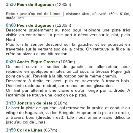
3h30
Pech de Bugarach
(1230m)
Retour jusqu'au col de Linas
distance: 4km ; dénivelé: +50m -610m;
durée: 1h50
0h00
Pech de Bugarach
(1230m)
Descendre prudemment au nord pour rejoindre une piste très
visible en contrebas. La piste part à découvert sur le plat, plein
Nord.
Plus loin le sentier descend sur la gauche, et se poursuit en
traversée sur le versant sud de la crête. On retrouve le fil de la
crête au niveau d'une bifurcation.
0h30
Accès Pique Grosse
(1060m)
On peut suivre le sentier de gauche, en aller-retour, pour
rejoindre en quelques minutes un col sous la Grosse Pique (joli
point de vue). Revenir à la bifurcation par le même chemin.
Descendre à droite en lacet, puis en traversée à travers bois.
Descente raide par endroit, sur roches un peu glissantes.
On finit par atteindre une clairière qu'on longe par la droite. A
l'extrémité se trouve une jonction de pistes.
1h30
Jonction de piste
(810m)
Laisser la piste de gauche qui retraverse la prairie et conduit au
village de Bugarach, via les Bringots. Emprunter la piste de droite,
à travers bois (direction est). Elle nous amène sans difficulté
jusqu'au col de Linas.
1h50
Col de Linas
(667m)