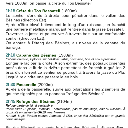
Vers 1800m, on passe la crête du Tos Bessateil.
1h15
C
rête du Tos Bessateil
(1800m)
Le sentier s'oriente à droite pour pénétrer dans le vallon des
Bésines (direction Est).
Après s'être élevé brièvement le long d'un ruisseau, on franchit
une barrière métallique marquant l'entrée dans la jasse Bessateil.
Traverser la jasse et poursuivre à travers bois sur un confortable
sentier (direction Est).
On aboutit à l'étang des Bésines, au niveau de la cabane du
barrage.
2h10
Cabane des Bésines
(1980m)
Cabane ouverte, 4 places sur bat-flanc, table, cheminée, bois et eau à proximité
Longer le lac par la droite. A son extrémité, des poteaux cimentés
posés dans le lit de la rivière permettent de franchir à gué les 2
bras d'un torrent.Le sentier se poursuit à travers la jasse du Pla,
jusqu'à rejoindre une passerelle en bois.
2h30
Passerelle
(2000m)
Au-delà de la passerelle, suivre aux bifurcations les 2 sentiers de
gauche signalés par un panneau "refuge des Bésines".
2h45
Refuge des Bésines
(2104m)
Refuge gardé de juin à septembre.
Partie hiver 16 places, matelas + couvertures, pas de chauffage, eau du ruisseau à
proximité en suivant le GR10 vers Merrens
Au sud, le pic Pedros occupe l'espace. A l'Est, le pic des Bésineilles est en grande
partie masqué.
Pic des Bésineilles depuis le refuge des Bésines
distance: 4km ;