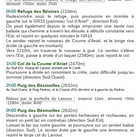
dénivelé: +550m ; durée: 2h00
0h00
Refuge des Bésines
(2104m)
Redescendre sous le refuge, puis poursuivre en montée à
gauche sur le GR10 (panneau "col d'Aniel" ; direction Est).
On peut également depuis le refuge emprunter une sente non
balisée qui chemine a travers les éboulis à altitude constante vers
l'Est, et rejoint en quelques minutes le GR10.
Le sentier rejoint le ruisseau de Coume d'Aniel, et le longe rive
droite (à gauche en montant).
Vers 2210m, on traverse le ruisseau à gué. Le sentier s'élève
vers l'Est, passe à droite d'un laquet (2340m), puis rejoint le col.
1h30
Col de la Coume d'Aniel
(2470m)
Au Sud-Est, l'étang de Lanoux dominé par le Carlit.
Poursuivre à droite en remontant la crête, sans difficulté jusqu'au
sommet (direction Sud-Ouest).
2h00
Puig des Bésineilles
(2632m)
Au Sud-Ouest, le Puig Pedros, et la Coume d'Or derrière et à gauche du Pedros.
Retour par la porteille du Lanoux
distance: 11km ; dénivelé: +50m
-1280m ; durée: 4h00
0h00
Puig des Bésineilles
(2632m)
Descendre à gauche sur les pentes herbeuses et rocheuses, en
visant un petit lac en contrebas (direction Sud-Est).
Laisser le lac sur notre gauche, et poursuivre sur un sentier balisé
(direction Sud). Le sentier évite par le gauche une éminence, et
rejoint le large col du Lanoux.