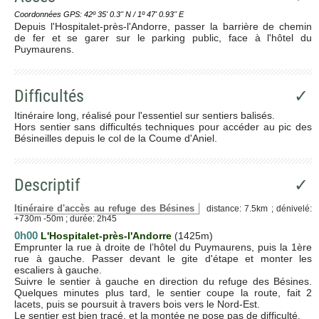
Coordonnées GPS: 42º 35' 0.3'' N / 1º 47' 0.93'' E
Depuis l'Hospitalet-près-l'Andorre, passer la barrière de chemin
de fer et se garer sur le parking public, face à l'hôtel du
Puymaurens.
Difficultés
✓
Itinéraire long, réalisé pour l'essentiel sur sentiers balisés.
Hors sentier sans difficultés techniques pour accéder au pic des
Bésineilles depuis le col de la Coume d'Aniel.
Descriptif
✓
Itinéraire d'accès au refuge des Bésines
distance: 7.5km ; dénivelé:
+730m -50m ; durée: 2h45
0h00
L'Hospitalet-près-l'Andorre
(1425m)
Emprunter la rue à droite de l’hôtel du Puymaurens, puis la 1ère
rue à gauche. Passer devant le gite d'étape et monter les
escaliers à gauche.
Suivre le sentier à gauche en direction du refuge des Bésines.
Quelques minutes plus tard, le sentier coupe la route, fait 2
lacets, puis se poursuit à travers bois vers le Nord-Est.
Le sentier est bien tracé, et la montée ne pose pas de difficulté.