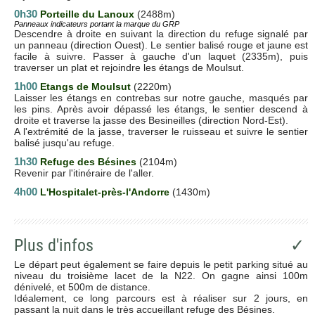
0h30
Porteille du Lanoux
(2488m)
Panneaux indicateurs portant la marque du GRP
Descendre à droite en suivant la direction du refuge signalé par
un panneau (direction Ouest). Le sentier balisé rouge et jaune est
facile à suivre. Passer à gauche d'un laquet (2335m), puis
traverser un plat et rejoindre les étangs de Moulsut.
1h00
Etangs de Moulsut
(2220m)
Laisser les étangs en contrebas sur notre gauche, masqués par
les pins. Après avoir dépassé les étangs, le sentier descend à
droite et traverse la jasse des Besineilles (direction Nord-Est).
A l'extrémité de la jasse, traverser le ruisseau et suivre le sentier
balisé jusqu'au refuge.
1h30
Refuge des Bésines
(2104m)
Revenir par l'itinéraire de l'aller.
4h00
L'Hospitalet-près-l'Andorre
(1430m)
Plus d'infos
✓
Le départ peut également se faire depuis le petit parking situé au
niveau du troisième lacet de la N22. On gagne ainsi 100m
dénivelé, et 500m de distance.
Idéalement, ce long parcours est à réaliser sur 2 jours, en
passant la nuit dans le très accueillant refuge des Bésines.