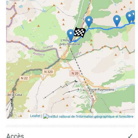
Photographies aériennes
Leaflet
|
Accès
✓