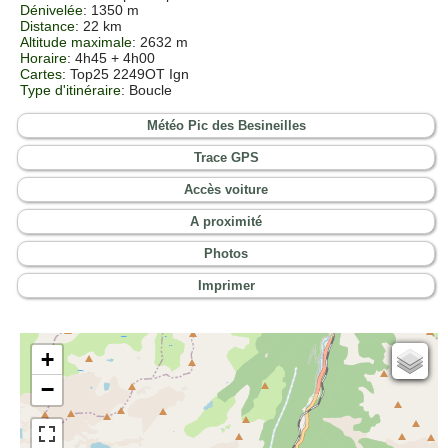
Dénivelée
: 1350 m
Distance
: 22 km
Altitude maximale
: 2632 m
Horaire
: 4h45 + 4h00
Cartes
: Top25 2249OT Ign
Type d'itinéraire
: Boucle
Météo Pic des Besineilles
Trace GPS
Accès voiture
A proximité
Photos
Imprimer
+
Cartes IGN
−
Open Topo Map
Open Street Map
ESRI Word Imagery