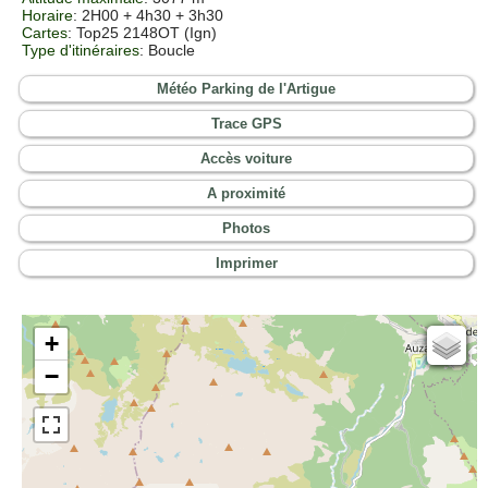
Horaire
: 2H00 + 4h30 + 3h30
Cartes
:
Top25 2148OT (Ign)
Type d'itinéraires
: Boucle
Météo Parking de l'Artigue
Trace GPS
Accès voiture
A proximité
Photos
Imprimer
+
Cartes IGN
−
Open Topo Map
Open Street Map
ESRI Word Imagery
Photographies aériennes