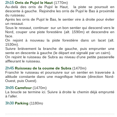
2h15
Orris de Pujol le Haut
(1770m)
Au-delà des orris de Pujol le Haut, la piste se poursuit en
descente à gauche. Rejoindre les orris de Pujol le Bas à proximité
du ruisseau.
Après les orris de Pujol le Bas, le sentier vire à droite pour éviter
un ressaut.
Sous le ressaut, continuer sur un bon sentier qui descend vers le
Nord, couper une piste forestière (alt. 1590m) et descendre en
face.
On rejoint à nouveau la piste forestière dans un lacet (alt.
1530m).
Suivre brièvement la branche de gauche, puis emprunter une
sente en descente à gauche (le départ est signalé par un cairn).
On rejoint le ruisseau de Subra au niveau d'une petite passerelle
affleurant le ruisseau.
2h45
Ruisseau de la coume de Subra
(1470m)
Franchir le ruisseau et poursuivre sur u
n sentier en traversée à
altitude constante
dans une magnifique hétraie
(direction Nord-
Ouest, puis Ouest).
3h05
Carrefour
(1470m)
La boucle se termine ici. Suivre à droite le chemin déjà emprunté
à l'aller.
3h30
Parking
(1180m
)