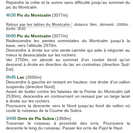
Rejoindre la crête et la suivre sans difficulté jusqu'au sommet du
pic du Montcalm.
4h30
Pic du Montcalm
(3077m)
Retour par les tables du Montcalm
distance: 9km ; dénivelé: -1900m ;
durée: 3h30
0h00
Pic du Montcalm
(3077m)
Redescendre les pentes sommitales du Montcalm jusqu'à la
base, vers l'altitude 2970m.
Descendre à droite sur une sente cairnée qui aide à négocier au
mieux la desescalade sur les rochers.
Ver 2750m, on aboutit au sommet d'un couloir étroit qu'on
descend à droite en direction du lac en contrebas (direction Sud-
Est).
0h45
Lac
(2650m)
Descendre à gauche en restant en hauteur, rive droite d'un vallon
suspendu (direction Nord).
Avant de butter contre les falaises de la Pointe du Montcalm (alt
2530m), descendre en contournant un ressaut par un large lacet
à droite sur les rochers.
Poursuivre la descente vers le Nord jusqu'au fond de vallon où
coule le ruisseau de la Coume de Subra.
1H45
Orris de Pla Subra
(1950m)
Traverser le ruisseau à proximité des orris. Poursuivre la
descente le long du ruisseau. Passer les orris de Pujol le Haut.