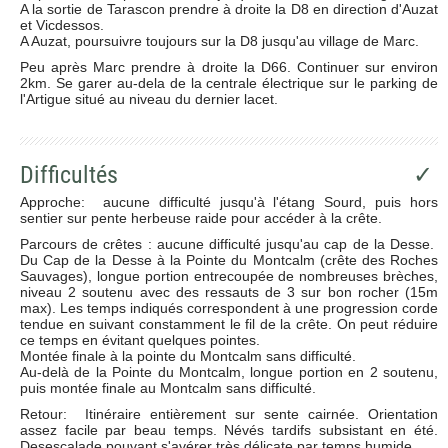
A la sortie de Tarascon prendre à droite la D8 en direction d'Auzat
et Vicdessos.
A Auzat, poursuivre toujours sur la D8 jusqu'au village de Marc.
Peu après Marc prendre à droite la D66. Continuer sur environ
2km. Se garer au-dela de la centrale électrique sur le parking de
l'Artigue situé au niveau du dernier lacet.
Difficultés
✓
Approche: aucune difficulté jusqu'à l'étang Sourd, puis hors
sentier sur pente herbeuse raide pour accéder à la crête.
Parcours de crêtes : aucune difficulté jusqu'au cap de la Desse.
Du Cap de la Desse à la Pointe du Montcalm (crête des Roches
Sauvages), longue portion entrecoupée de nombreuses brèches,
niveau 2 soutenu avec des ressauts de 3 sur bon rocher (15m
max). Les temps indiqués correspondent à une progression corde
tendue en suivant constamment le fil de la crête. On peut réduire
ce temps en évitant quelques pointes.
Montée finale à la pointe du Montcalm sans difficulté.
Au-delà de la Pointe du Montcalm, longue portion en 2 soutenu,
puis montée finale au Montcalm sans difficulté.
Retour: Itinéraire entièrement sur sente cairnée. Orientation
assez facile par beau temps. Névés tardifs subsistant en été.
Desescalade pouvant s'avérer très délicate par temps humide