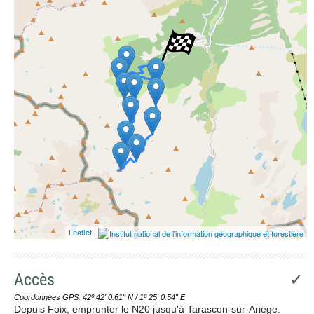
Leaflet
|
Accès
✓
Coordonnées GPS: 42º 42' 0.61'' N / 1º 25' 0.54'' E
Depuis Foix, emprunter le N20 jusqu'à Tarascon-sur-Ariège.