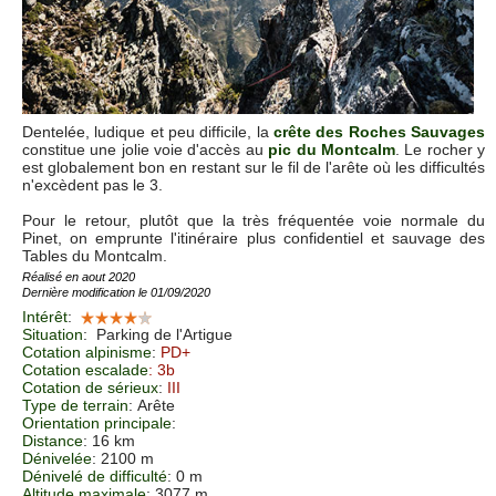
Dentelée, ludique et peu difficile, la
crête des Roches Sauvages
constitue une jolie voie d'accès au
pic du Montcalm
. Le rocher y
est globalement bon en restant sur le fil de l'arête où les difficultés
n'excèdent pas le 3.
Pour le retour, plutôt que la très fréquentée voie normale du
Pinet, on emprunte l'itinéraire plus confidentiel et sauvage des
Tables du Montcalm.
Réalisé en aout 2020
Dernière modification le 01/09/2020
Intérêt
:
Situation
:
Parking de l'Artigue
Cotation alpinisme
:
PD+
Cotation escalade
: 3b
Cotation de sérieux
:
III
Type de terrain
: Arête
Orientation principale
:
Distance
: 16 km
Dénivelée
: 2100 m
Dénivelé de difficulté
: 0 m
Altitude maximale
: 3077 m