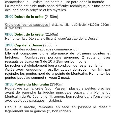
caractéristique. Il existe une sente qui se perd dans la montée.
La montée est rude mais sans difficulté technique, sur une pente
occupée par la bruyère et les myrtilles.
2h00
Début de la crête
(2150m)
Crête des roches sauvages
distance: 3km ; dénivelé: +1100m -150m ;
durée: 4h30
0h00
Début de la crête
(2150m)
Remonter la crête sans difficulté jusqu'au cap de la Desse.
1h00
Cap de la Desse
(2568m)
La crête des roches sauvages commence ici.
Elle est composée d'une alternance de plusieurs pointes et
brèches. Nombreuses portions aérienne, 2 soutenu, trois
ressauts verticaux en 3 de 10 à 15m sur bon rocher.
Le rocher est globalement bon à condition de rester sur le fil.
Après avoir longuement osciller autour de 2650m, on finit par
rejoindre les pentes nord de la pointe du Montcalm. Remonter les
pentes jusqu'au sommet (niveau 2 max)
.
3h30
Pointe du Montcalm
(2940m)
Poursuivre sur la crête Sud. Passer plusieurs petites brèches
avant de rejoindre la brèche principale séparant la Pointe du
Montcalm du Pic éponyme (II, aérien, bon rocher dans l'ensemble
avec quelques passages instables).
Depuis la brèche, remonter en face en passant le ressaut
légèrement sur la gauche (2, bon rocher).