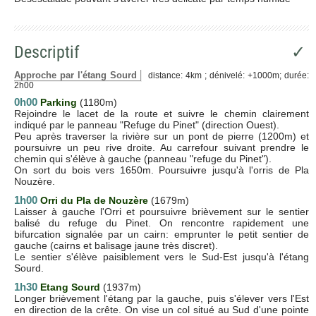
Descriptif
✓
Approche par l'étang Sourd
distance: 4km ; dénivelé: +1000m; durée:
2h00
0h00
Parking
(1180m)
Rejoindre le lacet de la route et suivre le chemin clairement
indiqué par le panneau "Refuge du Pinet" (direction Ouest).
Peu après traverser la rivière sur un pont de pierre (1200m) et
poursuivre un peu rive droite. Au carrefour suivant prendre le
chemin qui s'élève à gauche (panneau "refuge du Pinet").
On sort du bois vers 1650m. Poursuivre jusqu'à l'orris de Pla
Nouzère.
1h00
Orri du Pla de Nouzère
(1679m)
Laisser à gauche l'Orri et poursuivre brièvement sur le sentier
balisé du refuge du Pinet. On rencontre rapidement une
bifurcation signalée par un cairn: emprunter le petit sentier de
gauche (cairns et balisage jaune très discret).
Le sentier s'élève paisiblement vers le Sud-Est jusqu'à l'étang
Sourd.
1h30
Etang Sourd
(1937m)
Longer brièvement l'étang par la gauche, puis s'élever vers l'Est
en direction de la crête. On vise un col situé au Sud d'une pointe