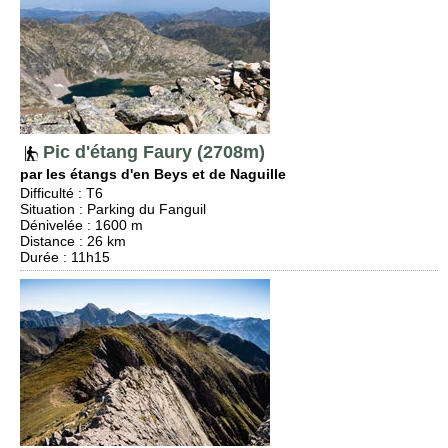
Pic d'étang Faury (2708m)
par les étangs d'en Beys et de Naguille
Difficulté
:
T6
Situation
:
Parking du Fanguil
Dénivelée
: 1600 m
Distance
: 26 km
Durée
: 11h15