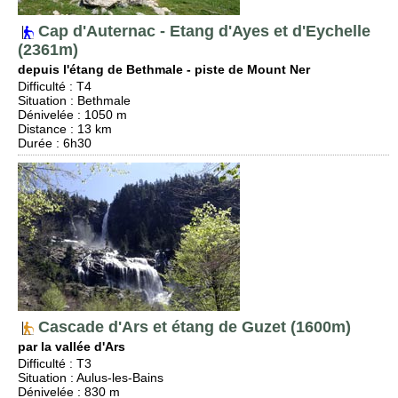
Cap d'Auternac - Etang d'Ayes et d'Eychelle
(2361m)
depuis l'étang de Bethmale - piste de Mount Ner
Difficulté
:
T4
Situation
:
Bethmale
Dénivelée
: 1050 m
Distance
: 13 km
Durée
: 6h30
Cascade d'Ars et étang de Guzet (1600m)
par la vallée d'Ars
Difficulté
:
T3
Situation
:
Aulus-les-Bains
Dénivelée
: 830 m