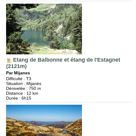
Etang de Balbonne et étang de l'Estagnet
(2121m)
Par Mijanes
Difficulté
:
T3
Situation
:
Mijanès
Dénivelée
: 750 m
Distance
: 12 km
Durée
: 6h15