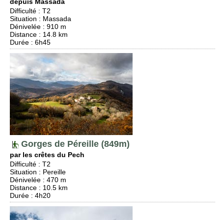
depuis Massada
Difficulté
:
T2
Situation
:
Massada
Dénivelée
: 910 m
Distance
: 14.8 km
Durée
: 6h45
Gorges de Péreille (849m)
par les crêtes du Pech
Difficulté
:
T2
Situation
:
Pereille
Dénivelée
: 470 m
Distance
: 10.5 km
Durée
: 4h20