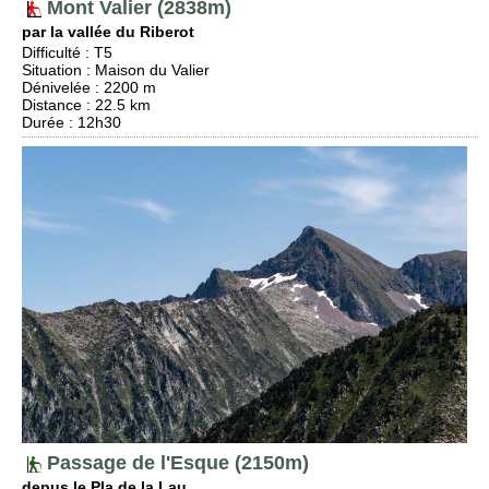
Mont Valier (2838m)
par la vallée du Riberot
Difficulté
:
T5
Situation
:
Maison du Valier
Dénivelée
: 2200 m
Distance
: 22.5 km
Durée
: 12h30
Passage de l'Esque (2150m)
depus le Pla de la Lau