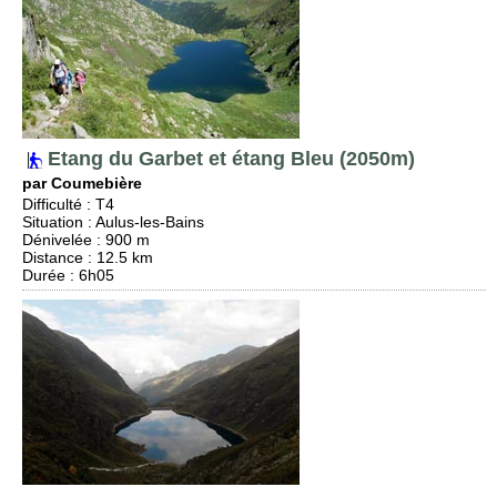
Etang du Garbet et étang Bleu (2050m)
par Coumebière
Difficulté
:
T4
Situation
:
Aulus-les-Bains
Dénivelée
: 900 m
Distance
: 12.5 km
Durée
: 6h05