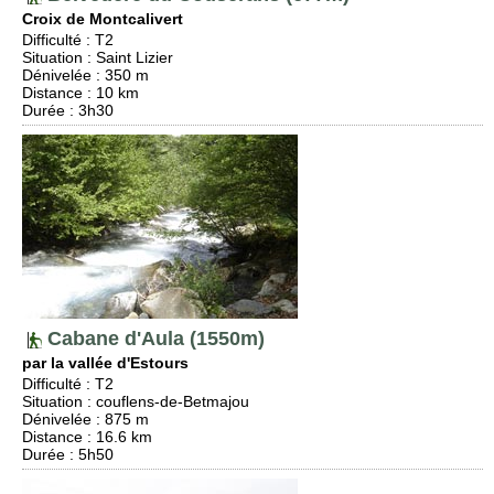
Croix de Montcalivert
Difficulté
:
T2
Situation
:
Saint Lizier
Dénivelée
: 350 m
Distance
: 10 km
Durée
: 3h30
Cabane d'Aula (1550m)
par la vallée d'Estours
Difficulté
:
T2
Situation
:
couflens-de-Betmajou
Dénivelée
: 875 m
Distance
: 16.6 km
Durée
: 5h50